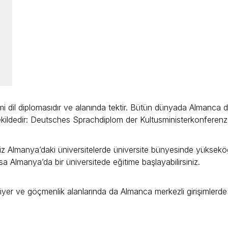
il diplomasıdır ve alanında tektir. Bütün dünyada Almanca dilbi
 şekildedir: Deutsches Sprachdiplom der Kultusministerkonferenz
iz Almanya’daki üniversitelerde üniversite bünyesinde yükseköğr
sa Almanya’da bir üniversitede eğitime başlayabilirsiniz.
, kariyer ve göçmenlik alanlarında da Almanca merkezli girişimlerd