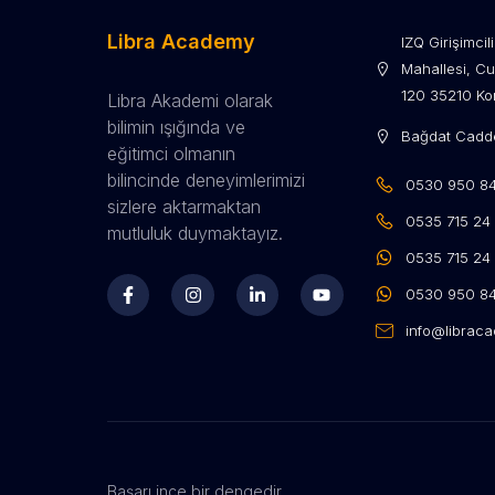
Libra Academy
IZQ Girişimci
Mahallesi, Cu
120 35210 Kon
Libra Akademi olarak
bilimin ışığında ve
Bağdat Cadde
eğitimci olmanın
bilincinde deneyimlerimizi
0530 950 84 
sizlere aktarmaktan
0535 715 24 
mutluluk duymaktayız.
0535 715 24
0530 950 84
info@librac
Başarı ince bir dengedir.