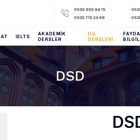
0530 950 84 15​
0535
0535 715 24 69​
053
AKADEMIK
DIL
FAYDA
SAT
IELTS
DERSLER
DERSLERI
BILGI
DSD
DS