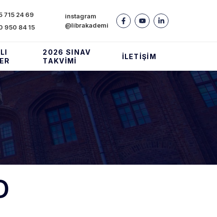
 715 24 69
instagram
@librakademi
0 950 84 15
LI
2026 SINAV
İLETIŞIM
LER
TAKVIMI
D