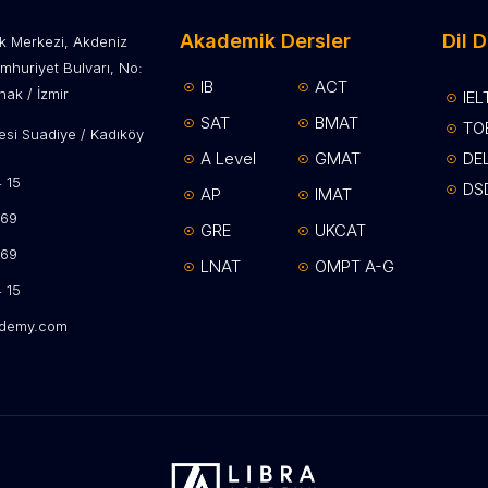
Akademik Dersler
Dil D
lik Merkezi, Akdeniz
mhuriyet Bulvarı, No:
IB
ACT
ak / İzmir
IEL
SAT
BMAT
TO
si Suadiye / Kadıköy
A Level
GMAT
DE
15​
DS
AP
IMAT
69​
GRE
UKCAT
 69
LNAT
OMPT A-G
 15
ademy.com