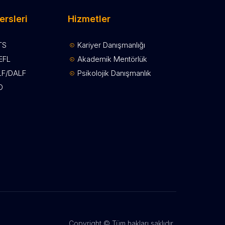
ersleri
Hizmetler
TS
Kariyer Danışmanlığı
EFL
Akademik Mentörlük
LF/DALF
Psikolojik Danışmanlık
D
Copyright © Tüm hakları saklıdır.