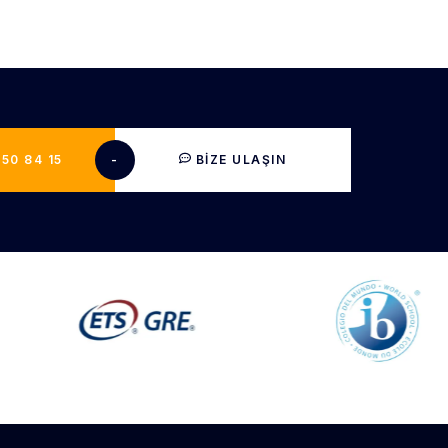
50 84 15​
-
BIZE ULAŞIN