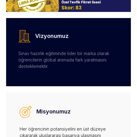
Vizyonumuz
Sınav hazırlık eğitiminde lider bir marka olarak
öğrencilerin global arenada fark yaratmasını
desteklemektir.
Misyonumuz
Her öğrencinin potansiyelini en üst düzeye
çıkararak uluslararası başarıya ulaşmasını