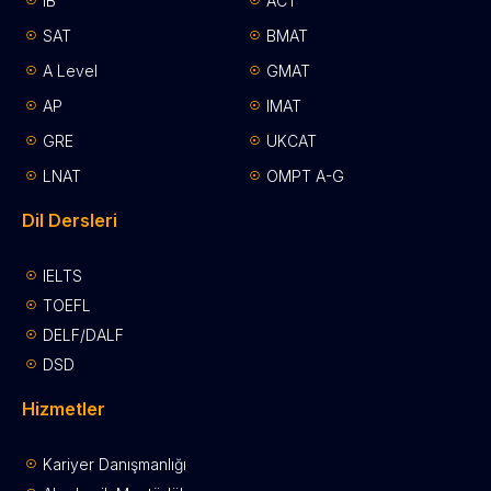
IB
ACT
SAT
BMAT
A Level
GMAT
AP
IMAT
GRE
UKCAT
LNAT
OMPT A-G
Dil Dersleri
IELTS
TOEFL
DELF/DALF
DSD
Hizmetler
Kariyer Danışmanlığı